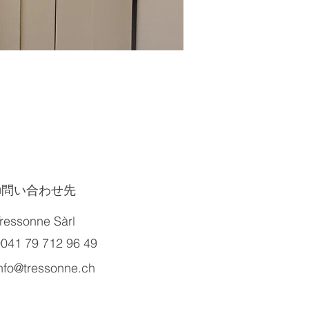
​■問い合わせ先
ressonne Sàrl
041 79 712 96 49
nfo@tressonne.ch