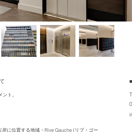
て
T
メント。
0
i
位置する地域・Rive Gauche (リブ・ゴー