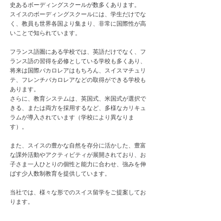
史あるボーディングスクールが数多くあります。
スイスのボーディングスクールには、学生だけでな
く、教員も世界各国より集まり、非常に国際性が高
いことで知られています。
フランス語圏にある学校では、英語だけでなく、フ
ランス語の習得を必修としている学校も多くあり、
将来は国際バカロレアはもちろん、スイスマチュリ
テ、フレンチバカロレアなどの取得ができる学校も
あります。
さらに、教育システムは、英国式、米国式が選択で
きる、または両方を採用するなど、多様なカリキュ
ラムが導入されています（学校により異なりま
す）。
また、スイスの豊かな自然を存分に活かした、豊富
な課外活動やアクティビティが展開されており、お
子さま一人ひとりの個性と能力に合わせ、強みを伸
ばす少人数制教育を提供しています。
​当社では、様々な形でのスイス留学をご提案してお
ります。