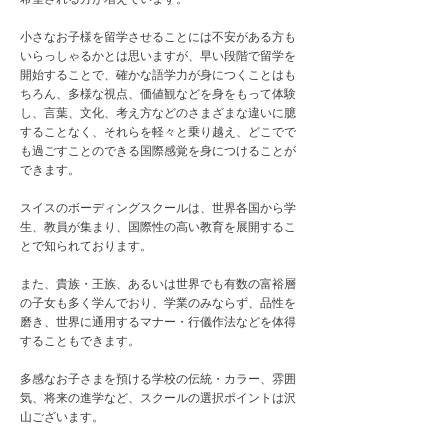
小さなお子様を留学させることには不安がある方も
いらっしゃるかとは思いますが、早い段階で留学を
開始することで、確かな語学力が身につくことはも
ちろん、多様な視点、価値観などを身をもって体験
し、言葉、文化、考え方などのさまざまな違いに臆
することなく、それらを軽々と乗り越え、どこでで
も過ごすことのできる国際感覚を身につけることが
できます。
スイスのボーディングスクールは、世界各国から学
生、教員が集まり、国際性の高い教育を展開するこ
とで知られております。
また、貴族・王族、あるいは世界でも有数の富裕層
の子女も多く学んでおり、学業のみならず、品性を
磨き、世界に通用するマナー・行儀作法などを体得
することもできます。
多感なお子さまを預ける学校の伝統・カラー、雰囲
気、将来の進学など、スクールの選択ポイントは沢
山ございます。