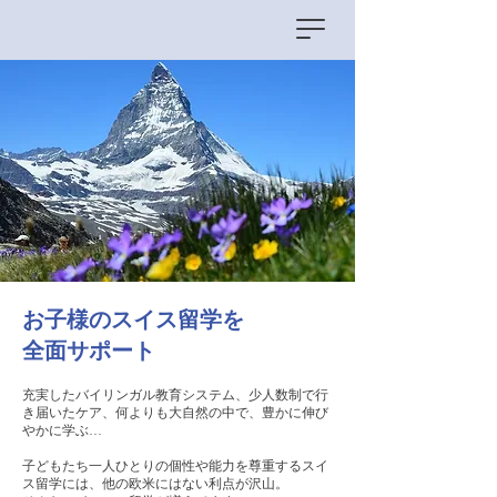
​お子様のスイス留学を
​全面サポート
充実したバイリンガル教育システム、少人数制で行
き届いたケア、何よりも大自然の中で、豊かに伸び
やかに学ぶ…
子どもたち一人ひとりの個性や能力を尊重するスイ
ス留学には、他の欧米にはない利点が沢山。