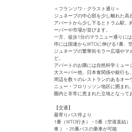
＜フランソワ・グラスト通り＞
ジュネーブの中心部を少し離れた高
アパートから少し下るとトラム駅。
ーパーや市場が並びます。
一方、徒歩1分のマラニュー通りには
停には国連からWTOに伸びる1番、
ジュネーブの繁華街モラー広場やマル
ど。
アパートのお隣には自然科学ミュー
大スーパー他、日本食関係や銀行も
周辺を数々のレストランのあるオー
ニュー・フロリッソン地区に囲まれ
圏内と非常に恵まれた立地となって
【交通】
最寄りバス停より
1番（WTO行き）・5番（空港直結）・8番（
車 ）・25番バスの乗車が可能