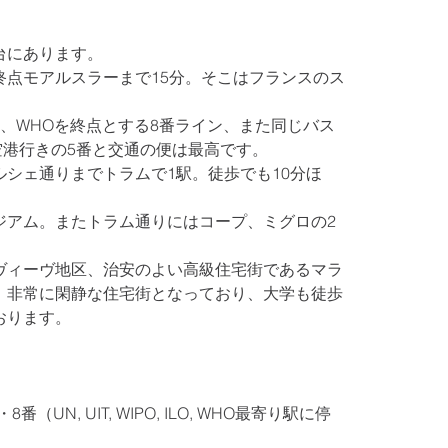
台にあります。
終点モアルスラーまで15分。そこはフランスのス
、WHOを終点とする8番ライン、また同じバス
空港行きの5番と交通の便は最高です。
シェ通りまでトラムで1駅。徒歩でも10分ほ
ジアム。またトラム通りにはコープ、ミグロの2
。
ヴィーヴ地区、治安のよい高級住宅街であるマラ
、非常に閑静な住宅街となっており、大学も徒歩
おります。
UN, UIT, WIPO, ILO, WHO最寄り駅に停