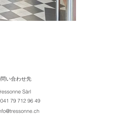
​■問い合わせ先
ressonne Sàrl
041 79 712 96 49
nfo@tressonne.ch